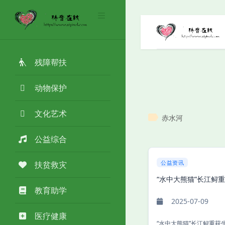
残障帮扶
动物保护
文化艺术
赤水河
公益综合
公益资讯
扶贫救灾
“水中大熊猫”长江鲟
教育助学
2025-07-09
医疗健康