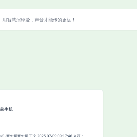
用智慧演绎爱，声音才能传的更远！
重获生机
“水中大熊猫”长江鲟重获生机-新华网新华网 正文 2025 07/09 09:17:46 来源：