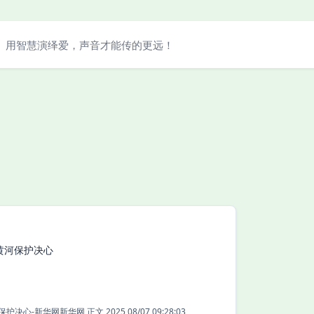
用智慧演绎爱，声音才能传的更远！
证黄河保护决心
追光 | 绿色赛事见证黄河保护决心-新华网新华网 正文 2025 08/07 09:28:03