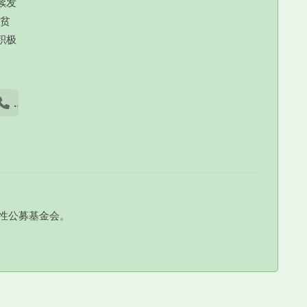
续发
扶贫
积极
话
性公募基金会。