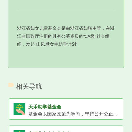
浙江省妇女儿童基金会是由浙江省妇联主管，在浙
江省民政厅注册的具有公募资质的“5A级”社会组
织，发起“山凤凰女生助学计划”。
相关导航
天禾助学基金会
基金会以国家政策为导向，坚持公开公正的原则从事教育慈善公益事业，让更多的学生享受到社会的救助。平台以帮助每一个需要帮助的学生为宗旨，秉承“心系学子，善行天下”的理念，确立了“关注教育、关注特困学子”的资助方向，以助力乡村振兴发展为指导思想，以学校/老师/学生“三位一体”资助布局，推动“山区教育”快速驶入快车道。