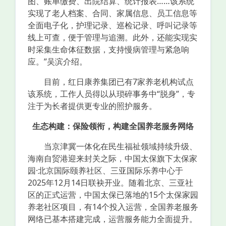
图、账单缴费、出院结算、统计报表……该系统
实现了老人档案、合同、家属信息、员工信息等
全面电子化，护理记录、巡检记录、呼叫记录等
线上可查，便于管理与追溯。此外，还能实现实
时采集生命体征数据，支持慢病管理与紧急响
应。”吴滨介绍。
目前，红日康养集团已有7家养老机构试点
该系统，工作人员得以从琐碎事务中“脱身”，专
注于为长者提供更专业的照护服务。
生态构建：保险领衔，构建全国养老服务网络
当京津冀一体化在民生福祉领域持续升级、
海南自贸港迎来封关之际，中国太保旗下太保家
园·北京国际颐养社区、三亚国际乐养中心于
2025年12月14日联袂开业。随着北京、三亚社
区的正式运营，中国太保已落地的15个太保家园
养老社区项目，有14个投入运营，全国养老服务
网络已基本搭建完成，运营服务能力全面提升。