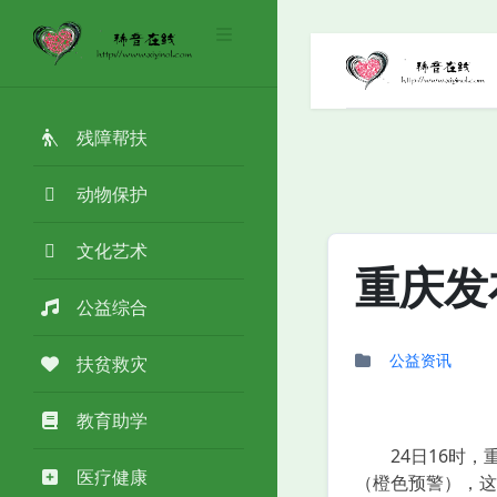
残障帮扶
动物保护
文化艺术
重庆发
公益综合
公益资讯
扶贫救灾
教育助学
24日16时，重
医疗健康
（橙色预警），这