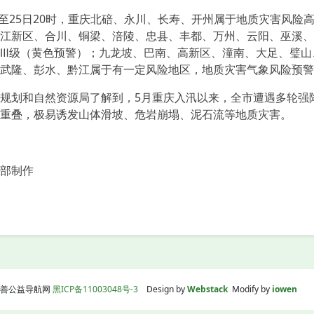
至25日20时，重庆北碚、永川、长寿、开州属于地质灾害风险
江新区、合川、铜梁、涪陵、忠县、丰都、万州、云阳、巫溪、
Ⅲ级（黄色预警）；九龙坡、巴南、高新区、潼南、大足、璧山
武隆、彭水、黔江属于有一定风险地区，地质灾害气象风险预警
划和自然资源局了解到，5月重庆入汛以来，全市遭遇多轮强降
重叠，极易诱发山体滑坡、危岩崩塌、泥石流等地质灾害。
部制作
】
线|慈善公益导航网
黑ICP备11003048号-3
Design by
Webstack
Modify by
iowen