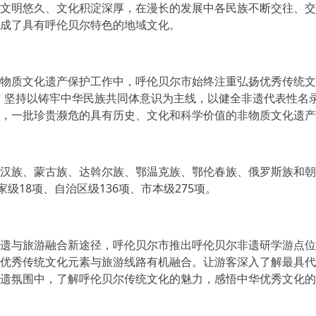
明悠久、文化积淀深厚，在漫长的发展中各民族不断交往、交
成了具有呼伦贝尔特色的地域文化。
质文化遗产保护工作中，呼伦贝尔市始终注重弘扬优秀传统文化
，坚持以铸牢中华民族共同体意识为主线，以健全非遗代表性名
系，一批珍贵濒危的具有历史、文化和科学价值的非物质文化遗产
族、蒙古族、达斡尔族、鄂温克族、鄂伦春族、俄罗斯族和朝鲜
家级18项、自治区级136项、市本级275项。
与旅游融合新途径，呼伦贝尔市推出呼伦贝尔非遗研学游点位1
优秀传统文化元素与旅游线路有机融合。让游客深入了解最具代
遗氛围中，了解呼伦贝尔传统文化的魅力，感悟中华优秀文化的