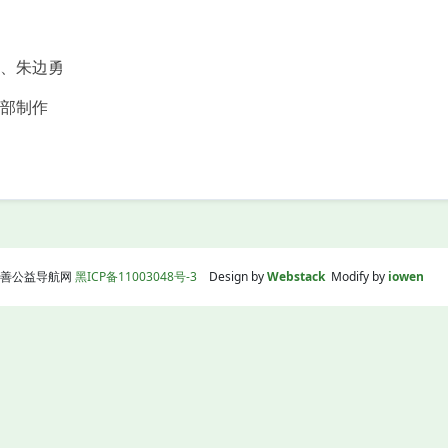
、朱边勇
部制作
】
线|慈善公益导航网
黑ICP备11003048号-3
Design by
Webstack
Modify by
iowen