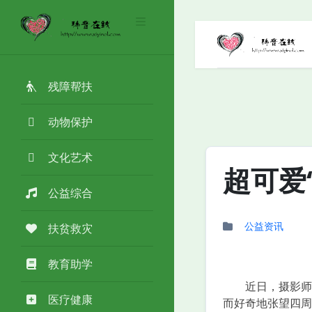
残障帮扶
动物保护
文化艺术
超可爱
公益综合
公益资讯
扶贫救灾
教育助学
近日，摄影师在
医疗健康
而好奇地张望四周