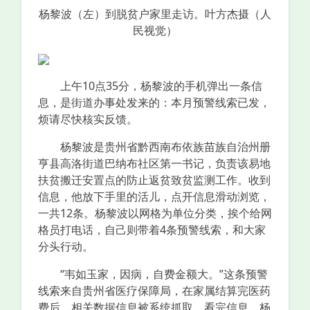
杨黎波（左）到脱贫户家里走访。叶方杰摄（人
民视觉）
上午10点35分，杨黎波的手机弹出一条信
息，是街道办事处发来的：本月预警线索已发，
烦请尽快核实反馈。
杨黎波是贵州省黔西南布依族苗族自治州册
亨县高洛街道巴纳布社区第一书记，负责该易地
扶贫搬迁安置点的防止返贫致贫监测工作。收到
信息，他放下手里的活儿，点开信息滑动浏览，
一共12条。杨黎波以网格为单位分类，挨个给网
格员打电话，自己则带着4条预警线索，和大家
分头行动。
“韦如玉家，因病，自费金额大。”这条预警
线索来自贵州省医疗保障局，在家属结算完医药
费后，相关数据信息被系统抓取。看完信息，杨