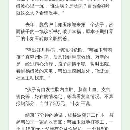
黎波心里一沉，“谁生病？是啥病？自费金额咋
就这么大？希望没事。”
去年，脱贫户韦如玉家迎来第二个孩子，然
而孩子的一纸诊断书打破了幸福，原本长期打零
工的韦如玉转做全职奶爸。
“查出好几种病，情况很危险。”韦如玉带着
孩子直奔州医院，后又转到重庆救治。万幸的
是，经过精心治疗，孩子病情平稳，暂时出院。
看到杨黎波的来电，韦如玉感到意外，“没想到
社区主动找来。”
“孩子有自发性脑内血肿、脑室出血、支气
管炎等，好在病情稳定，等着看复查情况。不算
报销部分，自付了5万元。”韦如玉说。
结束17分钟的通话，杨黎波翻开工作本，算
起韦如玉一家的收支账：韦如玉就地打零工，一
个月1800元；父亲有公益性岗位，一个月800