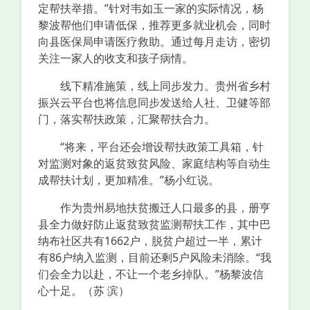
定帮扶举措。”针对韦如玉一家的实际情况，杨
黎波帮他们申请低保，推荐更多就业机会，同时
向县医保局申请医疗救助。通过每月走访，密切
关注一家人的收支和孩子病情。
线下精准施策，线上同步发力。贵州省乡村
振兴云平台也将信息同步发送给人社、卫健等部
门，落实帮扶政策，汇聚帮扶合力。
“将来，平台还会增设帮扶政策工具箱，针
对监测对象的返贫致贫风险、家庭结构等自动生
成帮扶计划，更加精准。”杨小红说。
作为贵州易地扶贫搬迁人口最多的县，册亨
县全力做好防止返贫致贫监测帮扶工作，其中巴
纳布社区共有1662户，脱贫户超过一半，累计
有86户纳入监测，目前还剩5户风险未消除。“我
们会全力以赴，不让一个老乡掉队。”杨黎波信
心十足。（苏 滨）