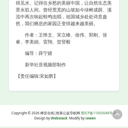
得见水、记得住乡愁的美丽中国，让自然生态美
景永驻人间。曾经荒芜的山坡如今绿树成荫、溪
流中再次响起蛙鸣虫唱，祖国城乡处处诗意盎
然，我们栖息的家园正变得越来越美丽。
作者：王怿文、宋立峰、徐伟、郭刚、张
睿、李美娟、雷翔、贺登毅
编导：薛宁婧
新华社音视频部制作
【责任编辑:宋如辉】
Copyright © 2026 稀音在线|慈善公益导航网
黑ICP备11003048号-3
Design by
Webstack
Modify by
iowen