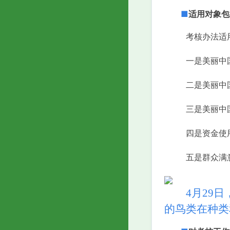
■
适用对象包
考核办法适
一是美丽中
二是美丽中
三是美丽中
四是资金使
五是群众满
4月29日，
的鸟类在种类