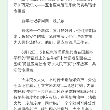
守护万家灯火——五名应急管理系统代表共话使
命担当
新华社记者周圆、魏弘毅
有这样一个群体，岁月静好时，他们排查隐
患，筑起安全防线；危难关头，他们冲锋在前，
为人民赴汤蹈火。他们，是应急管理工作者。
6月12日，5名应急管理系统代表在国新办
举行的“新征程上的奋斗者”中外记者见面会上，
围绕“勇担应急使命 守护人民平安”分享故事、共
话使命担当。
冷库突发大火，不时传出钢瓶爆炸声，旁边
仓库还存着近万立方米木材……危急时刻，内蒙
古呼和浩特市玉泉区南二环路消防救援站站长巴
特尔带领攻坚组冲入火场，在黑烟热浪中，堵截
火势、冷却冷库，同时抱起一个个随时可能爆炸
的钢瓶往外运。经过四小时鏖战，大火成功扑