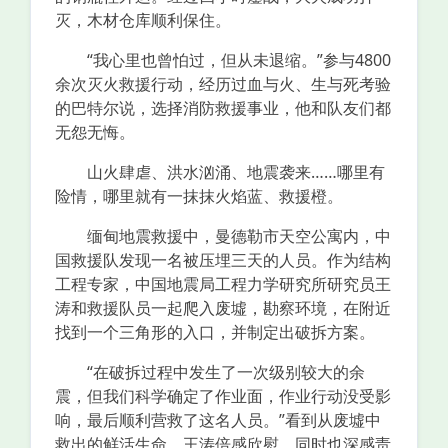
灭，木材仓库顺利保住。
“我心里也曾怕过，但从未退缩。”参与4800
余次灭火救援行动，经历过血与火、生与死考验
的巴特尔说，选择消防救援事业，他和队友们都
无怨无悔。
山火肆虐、洪水汹涌、地震袭来……哪里有
险情，哪里就有一抹抹火焰蓝、救援橙。
缅甸地震救援中，曼德勒市天空公寓内，中
国救援队发现一名被压埋三天的人员。作为结构
工程专家，中国地震局工程力学研究所研究员王
涛和救援队员一起爬入废墟，勘察环境，在附近
找到一个三角形的入口，并制定出破拆方案。
“在破拆过程中发生了一次级别较大的余
震，但我们科学确定了作业面，作业行动没受影
响，最后顺利营救了这名人员。”看到从废墟中
救出的鲜活生命，王涛倍感欣慰，同时也深感责