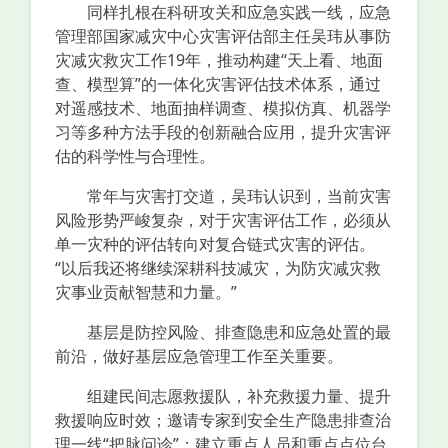
同样扎根在科研攻关和应急实践一线，应急
管理部国家减灾中心灾害评估部主任吴玮从事防
灾减灾救灾工作19年，推动构建“天上看、地面
查、模型算”的一体化灾害评估技术体系，通过
对遥感技术、地面抽样调查、模拟仿真、机器学
习等多种方法手段的创新融合应用，提升灾害评
估的科学性与合理性。
常年与灾害打交道，吴玮认识到，当前灾害
风险形势严峻复杂，对于灾害评估工作，必须从
单一灾种的评估转向对复合链式灾害的评估。
“以后我还将继续深耕科技减灾，为防灾减灾救
灾事业贡献智慧和力量。”
基层是防控风险、排查隐患和应急处置的最
前沿，做好基层应急管理工作至关重要。
组建民间志愿救援队，补充救援力量、提升
救援响应时效；邀请专家到安全生产隐患排查治
理一线“把脉问诊”；建立重点人员和重点点位台