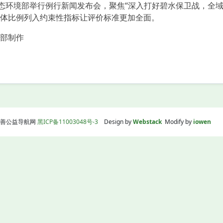
环境部举行例行新闻发布会，聚焦“深入打好碧水保卫战，全域
体比例列入约束性指标让评价标准更加全面。
部制作
】
线|慈善公益导航网
黑ICP备11003048号-3
Design by
Webstack
Modify by
iowen