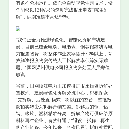
有条不紊地运作。依托全自动视觉识别技术，设
备能够以13秒/只的速度完成报废电表“精准瓦
解”，识别准确率高达98%。
“我们正全力推进绿色化、智能化拆解产线建
设，目前已覆盖电缆、电能表、钢芯铝绞线等电
力报废物资，将整体作业效率提升70%以上，有
效解决报废物资传统人工拆解效率低等实际难
题。”国网温州供电公司报废物资处置人员郑佳
敏说。
当前，国网浙江电力正加速推进报废物资拆解处
置模式，建设绿色化拆解分拣中心，积极探索
“先拆解、后处置”模式，将以往的整台、整批报
废拍卖转变为拆解产物拍卖。拆解后的铜、铝、
钢、橡胶、塑料精准分离，拆解产物可供应给原
材料再生企业，有效打通了“退役—拆解—再生”
的产业链条。今年以来，全省已累计拆解处置配