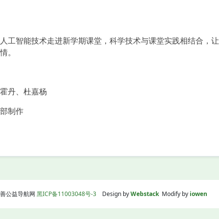
工智能技术走进新学期课堂，科学技术与课堂实践相结合，让
情。
霍丹、杜嘉杨
部制作
】
线|慈善公益导航网
黑ICP备11003048号-3
Design by
Webstack
Modify by
iowen