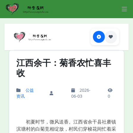
江西余干：菊香农忙喜丰
收
公益
2026-
资讯
06-03
0
初夏时节，微风送香。江西省余干县社赓镇
滨塘村的白菊竞相绽放，村民们穿梭花间忙着采