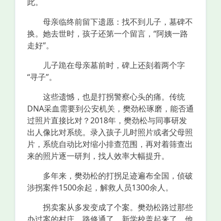
此。
母亲临终前留下遗愿：找不到儿子，墓碑不
换。她去世时，孩子还第一个留言，“阿姨一路
走好”。
儿子跪在母亲墓前时，碑上还刻着两个字
“寻子”。
这些遗憾，也是打拐警察心头的痛。传统
DNA采血需要到公安机关，樊劲松琢磨，能否通
过照片直接比对？2018年，樊劲松与同事研发
出人像比对系统。录入孩子儿时照片或者父母照
片，系统自动比对缩小排查范围，再对着筛查出
来的照片逐一研判，找人效率大幅提升。
多年来，樊劲松的打拐足迹遍布全国，侦破
涉拐案件1500余起，解救人员1300余人。
拐卖案从多发变成了个案。樊劲松路过那些
办过案的村庄，路修通了，新学校盖起来了。他