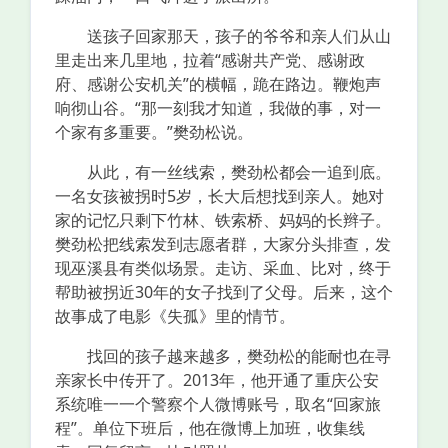
送孩子回家那天，孩子的爷爷和亲人们从山
里走出来几里地，拉着“感谢共产党、感谢政
府、感谢公安机关”的横幅，跪在路边。鞭炮声
响彻山谷。“那一刻我才知道，我做的事，对一
个家有多重要。”樊劲松说。
从此，有一丝线索，樊劲松都会一追到底。
一名女孩被拐时5岁，长大后想找到亲人。她对
家的记忆只剩下竹林、铁索桥、妈妈的长辫子。
樊劲松把线索发到志愿者群，大家分头排查，发
现巫溪县有类似场景。走访、采血、比对，终于
帮助被拐近30年的女子找到了父母。后来，这个
故事成了电影《失孤》里的情节。
找回的孩子越来越多，樊劲松的能耐也在寻
亲家长中传开了。2013年，他开通了重庆公安
系统唯一一个警察个人微博账号，取名“回家旅
程”。单位下班后，他在微博上加班，收集线