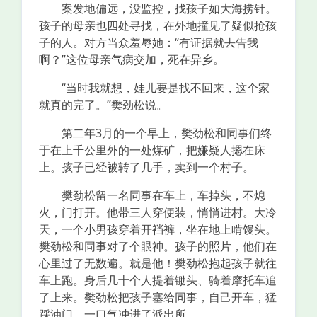
案发地偏远，没监控，找孩子如大海捞针。
孩子的母亲也四处寻找，在外地撞见了疑似抢孩
子的人。对方当众羞辱她：“有证据就去告我
啊？”这位母亲气病交加，死在异乡。
“当时我就想，娃儿要是找不回来，这个家
就真的完了。”樊劲松说。
第二年3月的一个早上，樊劲松和同事们终
于在上千公里外的一处煤矿，把嫌疑人摁在床
上。孩子已经被转了几手，卖到一个村子。
樊劲松留一名同事在车上，车掉头，不熄
火，门打开。他带三人穿便装，悄悄进村。大冷
天，一个小男孩穿着开裆裤，坐在地上啃馒头。
樊劲松和同事对了个眼神。孩子的照片，他们在
心里过了无数遍。就是他！樊劲松抱起孩子就往
车上跑。身后几十个人提着锄头、骑着摩托车追
了上来。樊劲松把孩子塞给同事，自己开车，猛
踩油门，一口气冲进了派出所。