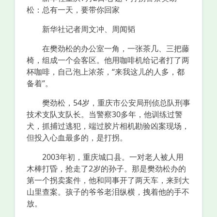
松：总有一天，要带你回家
新华社记者周文冲、周闻韬
在樊劲松的办公室一角，一张茶几、三把藤
椅，组成一个会客区。他用咖啡机给记者打了两
杯咖啡，自己泡上浓茶，“来我这儿的人多，都
备着”。
樊劲松，54岁，重庆市公安局刑侦总队刑事
技术支队支队长。当警察30多年，他训练过警
犬，抓捕过逃犯，端过胶片相机勘验凶案现场，
但投入心血最多的，是打拐。
2003年初，重庆城口县。一对老人被人用
木棒打昏，抢走了2岁的孙子。那是樊劲松办的
第一个拐卖案件，他和同事开了两天车，来到大
山里查案。孩子的爷爷老泪纵横，拽着他的手不
放。