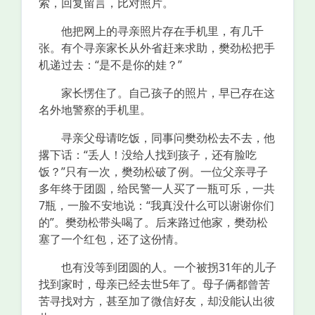
索，回复留言，比对照片。
他把网上的寻亲照片存在手机里，有几千
张。有个寻亲家长从外省赶来求助，樊劲松把手
机递过去：“是不是你的娃？”
家长愣住了。自己孩子的照片，早已存在这
名外地警察的手机里。
寻亲父母请吃饭，同事问樊劲松去不去，他
撂下话：“丢人！没给人找到孩子，还有脸吃
饭？”只有一次，樊劲松破了例。一位父亲寻子
多年终于团圆，给民警一人买了一瓶可乐，一共
7瓶，一脸不安地说：“我真没什么可以谢谢你们
的”。樊劲松带头喝了。后来路过他家，樊劲松
塞了一个红包，还了这份情。
也有没等到团圆的人。一个被拐31年的儿子
找到家时，母亲已经去世5年了。母子俩都曾苦
苦寻找对方，甚至加了微信好友，却没能认出彼