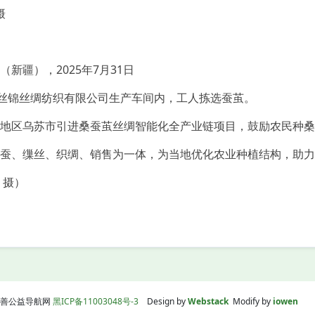
摄
新疆），2025年7月31日
疆丝锦丝绸纺织有限公司生产车间内，工人拣选蚕茧。
地区乌苏市引进桑蚕茧丝绸智能化全产业链项目，鼓励农民种桑
蚕、缫丝、织绸、销售为一体，为当地优化农业种植结构，助力
 摄）
】
线|慈善公益导航网
黑ICP备11003048号-3
Design by
Webstack
Modify by
iowen