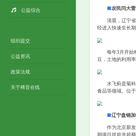
■
农民闫大雷
公益综合
清晨，辽宁省海
经进入快速生长期
组织提交
每年3月开始种
公益资讯
豆，土地的利用率
政策法规
水飞蓟是菊科草
关于稀音在线
食品等领域。位于
■
辽宁盘锦加
作为北京新发地
期项目提前并超额