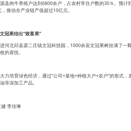
肉牛养殖户达到6800余户，占农村常住户数的30％。预计到
亿元，推动全产业链产值超过10亿元。
文冠果结出“致富果”
河北邱县梁二庄镇文冠科技园，1000余亩文冠果树挂满了一
收的喜悦。
培育绿色经济，通过“公司+基地+种植大户+农户”的形式，发
油等深加工产品。
健 李佳琳