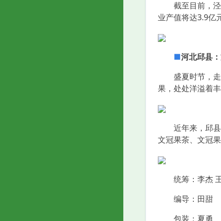
截至目前，泾源县
业产值将达3.9
■
河北邱县：
盛夏时节，走进
果，处处洋溢着丰
近年来，邱县大力
文冠果茶、文冠果
统筹：李杰 王
编导：田甜
包装：夏勇