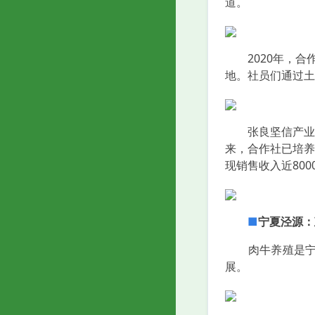
道。
2020年，合作
地。社员们通过土
张良坚信产业发展
来，合作社已培养
现销售收入近800
■
宁夏泾源：
肉牛养殖是宁夏
展。