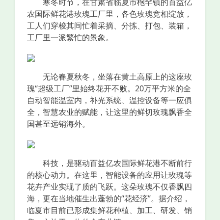
寒冬时节，在甘肃省临夏市枹罕镇的百益亿
农国际鲜花港玫瑰工厂里，各色玫瑰竞相绽放，
工人们穿梭其间忙着采摘、分拣、打包、装箱，
工厂里一派繁忙的景象。
无论春夏秋冬，坐落在黄土高原上的这座玫
瑰“超级工厂”里始终花开不败。20万平方米的全
自动智能温室内，补光系统、温控设备等一应俱
全，智慧农业的赋能，让这里的鲜切玫瑰飘香全
国甚至远销海外。
科技，是驱动百益亿农国际鲜花港不断前行
的核心动力。在这里，智能设备的应用让玫瑰等
花卉产业实现了质的飞跃。这朵玫瑰不仅香飘四
海，更在当地催生出蓬勃的“花经济”。据介绍，
临夏市目前已形成集鲜花种植、加工、研发、销