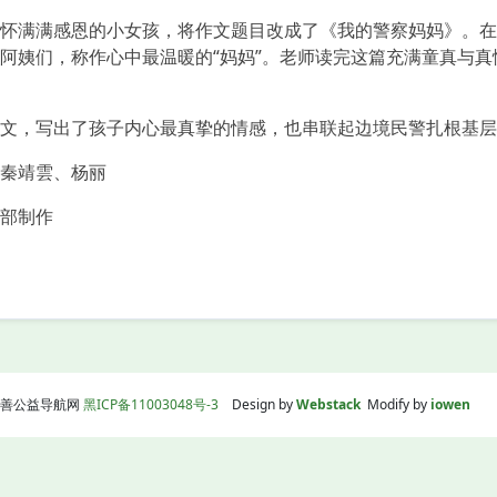
满满感恩的小女孩，将作文题目改成了《我的警察妈妈》。在
阿姨们，称作心中最温暖的“妈妈”。老师读完这篇充满童真与
，写出了孩子内心最真挚的情感，也串联起边境民警扎根基层
秦靖雲、杨丽
部制作
】
线|慈善公益导航网
黑ICP备11003048号-3
Design by
Webstack
Modify by
iowen