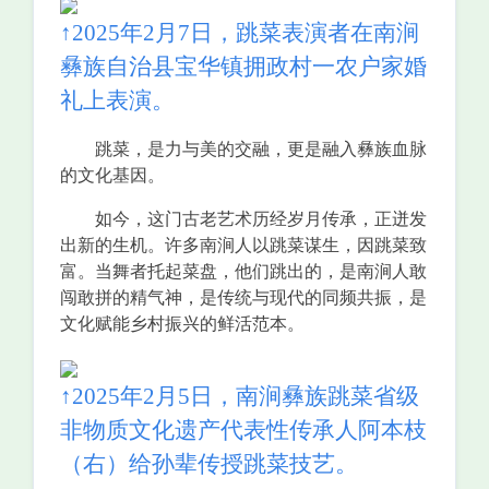
↑2025年2月7日，跳菜表演者在南涧
彝族自治县宝华镇拥政村一农户家婚
礼上表演。
跳菜，是力与美的交融，更是融入彝族血脉
的文化基因。
如今，这门古老艺术历经岁月传承，正迸发
出新的生机。许多南涧人以跳菜谋生，因跳菜致
富。当舞者托起菜盘，他们跳出的，是南涧人敢
闯敢拼的精气神，是传统与现代的同频共振，是
文化赋能乡村振兴的鲜活范本。
↑2025年2月5日，南涧彝族跳菜省级
非物质文化遗产代表性传承人阿本枝
（右）给孙辈传授跳菜技艺。