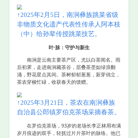
↑2025年2月5日，南涧彝族跳菜省级
非物质文化遗产代表性传承人阿本枝
（中）给孙辈传授跳菜技艺。
叶·脉：守护与新生
南涧是云南主要茶产区，尤以白茶闻名。雨
后初霁，走进南涧藏茶谷，层叠茶垄如绿浪翻
涌，野花星点其间。茶树郁郁葱葱，新芽俏立，
茶农穿梭忙碌，收获春天的馈赠。
↑2025年3月21日，茶农在南涧彝族
自治县公郎镇罗伯克茶场采摘春茶。
在罗伯克茶场，93岁的老场长李正林用布满
岁月痕迹的双手，轻抚过片片茶叶的脉络。他已