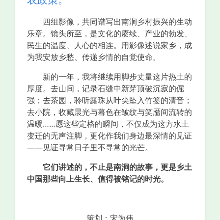
农政策。
四组影像，共同谱写出南涧乡村振兴的生动
乐章。镜头所至，是文化的赓续、产业的勃发、
民生的温度、人心的相连。用影像述说家乡，成
为我安放乡愁、传递乡情的自觉使命。
新的一年，我将继续用脚步丈量这片热土的
厚度。去山间，记录石缝中新芽顶破沉寂的倔
强；去茶园，聆听露珠从叶尖坠入竹篓的清音；
去小院，收藏晨光与暮色在皱纹与笑靥间流转的
温暖……愿这些定格的瞬间，不仅成为这方水土
变迁的无声注脚，更化作我们身边最深情的见证
——见证寻常日子里不寻常的光芒。
它们讲述的，不止是南涧的故事，更是乡土
中国那些向上生长、值得被铭记的时光。
策划：宋为伟