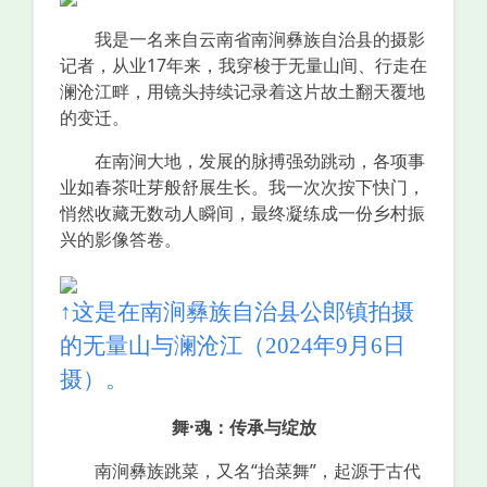
我是一名来自云南省南涧彝族自治县的摄影
记者，从业17年来，我穿梭于无量山间、行走在
澜沧江畔，用镜头持续记录着这片故土翻天覆地
的变迁。
在南涧大地，发展的脉搏强劲跳动，各项事
业如春茶吐芽般舒展生长。我一次次按下快门，
悄然收藏无数动人瞬间，最终凝练成一份乡村振
兴的影像答卷。
↑这是在南涧彝族自治县公郎镇拍摄
的无量山与澜沧江（2024年9月6日
摄）。
舞·魂：传承与绽放
南涧彝族跳菜，又名“抬菜舞”，起源于古代