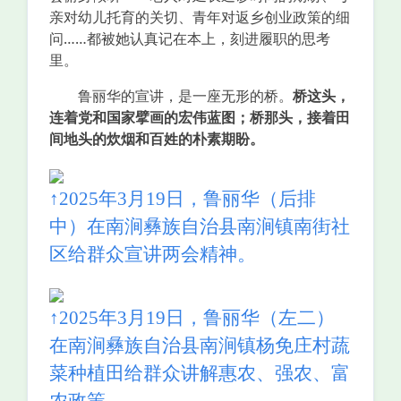
亲对幼儿托育的关切、青年对返乡创业政策的细
问……都被她认真记在本上，刻进履职的思考
里。
鲁丽华的宣讲，是一座无形的桥。
桥这头，
连着党和国家擘画的宏伟蓝图；桥那头，接着田
间地头的炊烟和百姓的朴素期盼。
↑2025年3月19日，鲁丽华（后排
中）在南涧彝族自治县南涧镇南街社
区给群众宣讲两会精神。
↑2025年3月19日，鲁丽华（左二）
在南涧彝族自治县南涧镇杨免庄村蔬
菜种植田给群众讲解惠农、强农、富