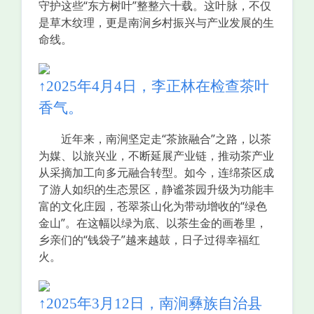
守护这些“东方树叶”整整六十载。这叶脉，不仅
是草木纹理，更是南涧乡村振兴与产业发展的生
命线。
↑2025年4月4日，李正林在检查茶叶
香气。
近年来，南涧坚定走“茶旅融合”之路，以茶
为媒、以旅兴业，不断延展产业链，推动茶产业
从采摘加工向多元融合转型。如今，连绵茶区成
了游人如织的生态景区，静谧茶园升级为功能丰
富的文化庄园，苍翠茶山化为带动增收的“绿色
金山”。在这幅以绿为底、以茶生金的画卷里，
乡亲们的“钱袋子”越来越鼓，日子过得幸福红
火。
↑2025年3月12日，南涧彝族自治县