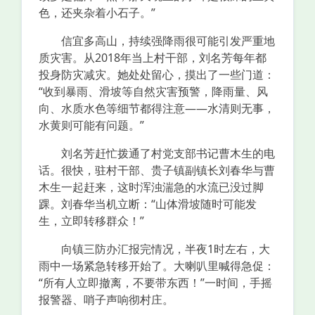
色，还夹杂着小石子。”
信宜多高山，持续强降雨很可能引发严重地
质灾害。从2018年当上村干部，刘名芳每年都
投身防灾减灾。她处处留心，摸出了一些门道：
“收到暴雨、滑坡等自然灾害预警，降雨量、风
向、水质水色等细节都得注意——水清则无事，
水黄则可能有问题。”
刘名芳赶忙拨通了村党支部书记曹木生的电
话。很快，驻村干部、贵子镇副镇长刘春华与曹
木生一起赶来，这时浑浊湍急的水流已没过脚
踝。刘春华当机立断：“山体滑坡随时可能发
生，立即转移群众！”
向镇三防办汇报完情况，半夜1时左右，大
雨中一场紧急转移开始了。大喇叭里喊得急促：
“所有人立即撤离，不要带东西！”一时间，手摇
报警器、哨子声响彻村庄。