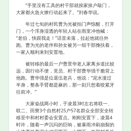
“手里没有工具的村干部就挨家挨户敲门，
大家都火急火燎行动起来了。”刘春华说。
年过七旬的村民曹为光被拍门声惊醒，打开
门，一个浑身湿透的年轻人站在雨里冲他喊：
“老伯，快跟我走！”话音未落，拉起他就往外
跑。曹为光的老伴和孙女被另一组干部搀扶着，
一家人顺利来到安置地。
被转移的最后一户曹景华老人家离乡道比较
远，因行动不便，党员、村干部曹华强干脆背上
他跑。曹华强是位退伍老兵，他说：“泥水漫过
半身，整条手臂都是麻的，那一刻只想着咬紧牙
往前冲。”
大家奋战两小时，于凌晨3时左右将联一、
联二、田寮3个自然村25户57名群众全部安全转
移至中和村村委会安置点。刚刚安置下，凌晨4
时许，随着一声沉闷的巨响，被暴雨冲刷崩裂的