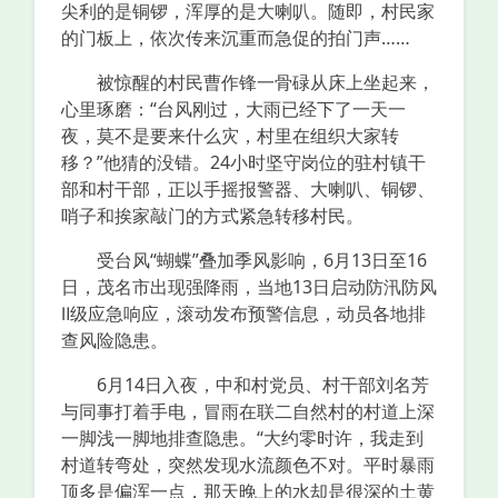
尖利的是铜锣，浑厚的是大喇叭。随即，村民家
的门板上，依次传来沉重而急促的拍门声……
被惊醒的村民曹作锋一骨碌从床上坐起来，
心里琢磨：“台风刚过，大雨已经下了一天一
夜，莫不是要来什么灾，村里在组织大家转
移？”他猜的没错。24小时坚守岗位的驻村镇干
部和村干部，正以手摇报警器、大喇叭、铜锣、
哨子和挨家敲门的方式紧急转移村民。
受台风“蝴蝶”叠加季风影响，6月13日至16
日，茂名市出现强降雨，当地13日启动防汛防风
Ⅱ级应急响应，滚动发布预警信息，动员各地排
查风险隐患。
6月14日入夜，中和村党员、村干部刘名芳
与同事打着手电，冒雨在联二自然村的村道上深
一脚浅一脚地排查隐患。“大约零时许，我走到
村道转弯处，突然发现水流颜色不对。平时暴雨
顶多是偏浑一点，那天晚上的水却是很深的土黄