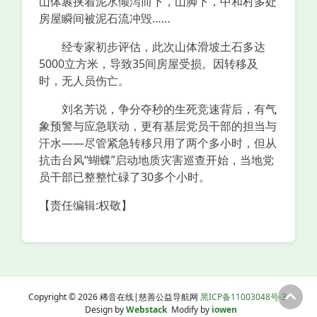
山体裹挟着泥水倾泻而下，山脚下，中和村多处
房屋瞬间被泥石流冲毁……
经专家初步评估，此次山体滑坡土石多达
5000立方米，导致35间房屋受损。因转移及
时，无人员伤亡。
刘名芳说，争分夺秒的生死竞速背后，有气
象预警与应急联动，更有基层党员干部的担当与
汗水——尽管紧急转移只用了两个多小时，但从
抗击台风“蝴蝶”启动地质灾害巡查开始，当地党
员干部已整整忙碌了30多个小时。
【责任编辑:权敬】
Copyright © 2026 稀音在线|慈善公益导航网
黑ICP备11003048号-3
Design by
Webstack
Modify by
iowen