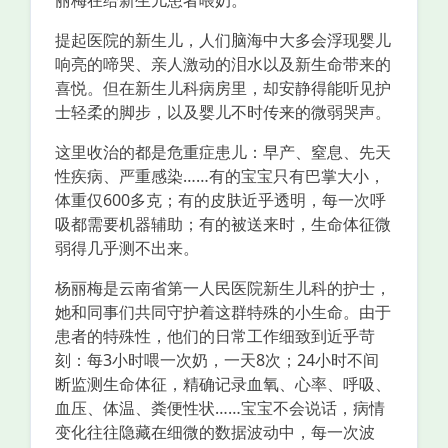
丽梅在给新生儿患者喂奶。
提起医院的新生儿，人们脑海中大多会浮现婴儿
响亮的啼哭、亲人激动的泪水以及新生命带来的
喜悦。但在新生儿科病房里，却安静得能听见护
士轻柔的脚步，以及婴儿不时传来的微弱哭声。
这里收治的都是危重症患儿：早产、窒息、先天
性疾病、严重感染……有的宝宝只有巴掌大小，
体重仅600多克；有的皮肤近乎透明，每一次呼
吸都需要机器辅助；有的被送来时，生命体征微
弱得几乎测不出来。
杨丽梅是云南省第一人民医院新生儿科的护士，
她和同事们共同守护着这群特殊的小生命。由于
患者的特殊性，他们的日常工作细致到近乎苛
刻：每3小时喂一次奶，一天8次；24小时不间
断监测生命体征，精确记录血氧、心率、呼吸、
血压、体温、粪便性状……宝宝不会说话，病情
变化往往隐藏在细微的数据波动中，每一次波