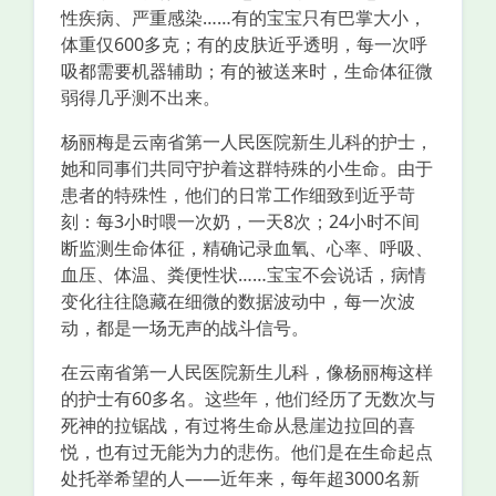
性疾病、严重感染……有的宝宝只有巴掌大小，
体重仅600多克；有的皮肤近乎透明，每一次呼
吸都需要机器辅助；有的被送来时，生命体征微
弱得几乎测不出来。
杨丽梅是云南省第一人民医院新生儿科的护士，
她和同事们共同守护着这群特殊的小生命。由于
患者的特殊性，他们的日常工作细致到近乎苛
刻：每3小时喂一次奶，一天8次；24小时不间
断监测生命体征，精确记录血氧、心率、呼吸、
血压、体温、粪便性状……宝宝不会说话，病情
变化往往隐藏在细微的数据波动中，每一次波
动，都是一场无声的战斗信号。
在云南省第一人民医院新生儿科，像杨丽梅这样
的护士有60多名。这些年，他们经历了无数次与
死神的拉锯战，有过将生命从悬崖边拉回的喜
悦，也有过无能为力的悲伤。他们是在生命起点
处托举希望的人——近年来，每年超3000名新