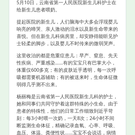
5月10日，云南省第一人民医院新生儿科护士在
给新生儿患者喂奶。
提起医院的新生儿，人们脑海中大多会浮现婴儿
响亮的啼哭、亲人激动的泪水以及新生命带来的
喜悦。但在新生儿科病房里，却安静得能听见护
士轻柔的脚步，以及婴儿不时传来的微弱哭声。
这里收治的都是危重症患儿：早产、窒息、先天
性疾病、严重感染……有的宝宝只有巴掌大小，
体重仅600多克；有的皮肤近乎透明，每一次呼
吸都需要机器辅助；有的被送来时，生命体征微
弱得几乎测不出来。
杨丽梅是云南省第一人民医院新生儿科的护士，
她和同事们共同守护着这群特殊的小生命。由于
患者的特殊性，他们的日常工作细致到近乎苛
刻：每3小时喂一次奶，一天8次；24小时不间
断监测生命体征，精确记录血氧、心率、呼吸、
血压、体温、粪便性状……宝宝不会说话，病情