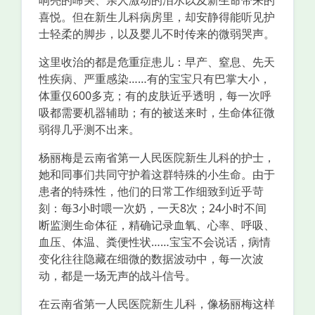
响亮的啼哭、亲人激动的泪水以及新生命带来的
喜悦。但在新生儿科病房里，却安静得能听见护
士轻柔的脚步，以及婴儿不时传来的微弱哭声。
这里收治的都是危重症患儿：早产、窒息、先天
性疾病、严重感染……有的宝宝只有巴掌大小，
体重仅600多克；有的皮肤近乎透明，每一次呼
吸都需要机器辅助；有的被送来时，生命体征微
弱得几乎测不出来。
杨丽梅是云南省第一人民医院新生儿科的护士，
她和同事们共同守护着这群特殊的小生命。由于
患者的特殊性，他们的日常工作细致到近乎苛
刻：每3小时喂一次奶，一天8次；24小时不间
断监测生命体征，精确记录血氧、心率、呼吸、
血压、体温、粪便性状……宝宝不会说话，病情
变化往往隐藏在细微的数据波动中，每一次波
动，都是一场无声的战斗信号。
在云南省第一人民医院新生儿科，像杨丽梅这样