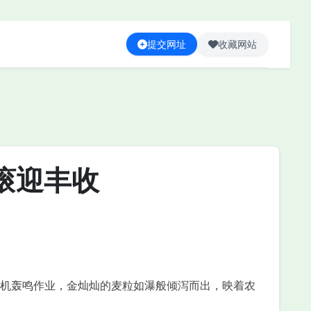
提交网址
收藏网站
滚迎丰收
机轰鸣作业，金灿灿的麦粒如瀑般倾泻而出，映着农