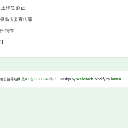
王梓任 赵正
皇岛市委宣传部
部制作
英】
线|慈善公益导航网
黑ICP备11003048号-3
Design by
Webstack
Modify by
iowen