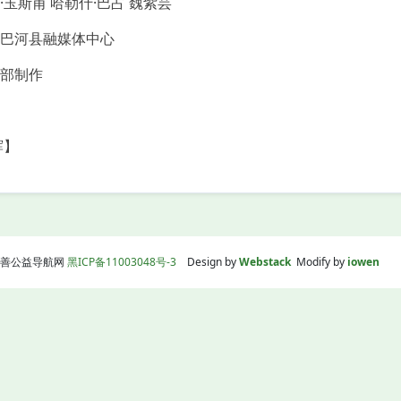
斯甫 哈勒什·巴占 魏紫芸
河县融媒体中心
部制作
辉】
线|慈善公益导航网
黑ICP备11003048号-3
Design by
Webstack
Modify by
iowen