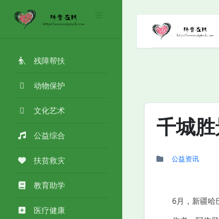
残障帮扶
动物保护
文化艺术
千城胜
公益综合
公益资讯
扶贫救灾
教育助学
6月，新疆哈巴
医疗健康