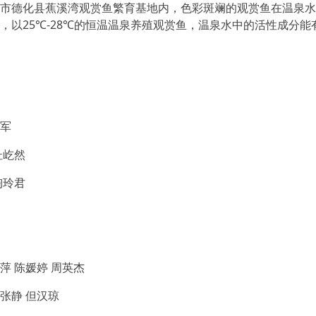
德化县蕉溪湾观赏鱼繁育基地内，色彩斑斓的观赏鱼在温泉水
，以25℃-28℃的恒温温泉养殖观赏鱼，温泉水中的活性成分
军
屹然
玲君
 陈媛婷 周英杰
静 但汉琼