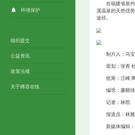
在福建省泉州市
环境保护
溪温泉的天然优势
途径。
组织提交
制片人：马宝
公益资讯
策划：张青 杜
政策法规
统筹：汪峰 陶
关于稀音在线
编导：廉晓琦
记者：林凯
报道员：林雅萍
新媒体编辑：张