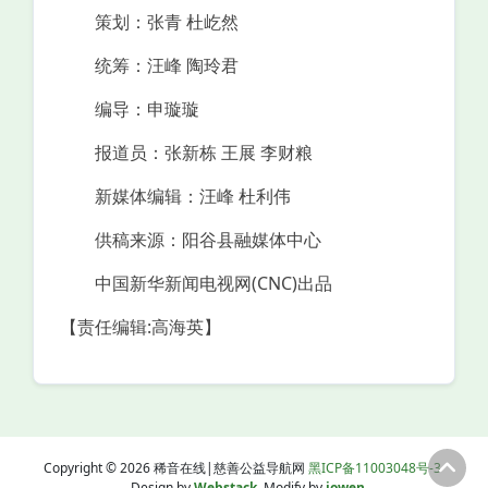
策划：张青 杜屹然
统筹：汪峰 陶玲君
编导：申璇璇
报道员：张新栋 王展 李财粮
新媒体编辑：汪峰 杜利伟
供稿来源：阳谷县融媒体中心
中国新华新闻电视网(CNC)出品
【责任编辑:高海英】
Copyright © 2026 稀音在线|慈善公益导航网
黑ICP备11003048号-3
Design by
Webstack
Modify by
iowen