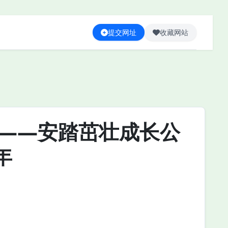
提交网址
收藏网站
强——安踏茁壮成长公
年