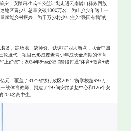
前夕，安踏茁壮成长公益计划走进云南巍山彝族回族
地区青少年总量突破1000万名，为山乡少年送上一
量赋能乡村振兴，为千万乡村少年注入“强国有我”的
缺装备、缺场地、缺师资、缺课程”四大痛点，联合中国
年三轮迭代，项目已形成覆盖青少年成长全周期的体育
上好课”；2024年升级的3.0阶段打通“体育+教育+成
元，覆盖了31个省级行政区20512所学校超993万
课一线体育教师、捐建了197间安踏梦想中心和126个安
200名高中生。