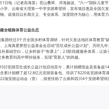
日电（记者高海英）苍山叠翠、洱海扬波。“六一”国际儿童节
小学、云南省大理第一中学安踏希望班，宣布项目惠及全国欠发达
物。该项目以长期主义、专业体系、深度陪伴为核心，用体育力
建全链路体育公益生态
集团经过3个月全国乡村体育调研，针对欠发达地区体育教育“
、上海真爱梦想公益基金会启动“茁壮成长公益计划”。历经九
段补基础空白，让乡村孩子“有课上”；2.0阶段建服务体系，让孩子“
义务教育到高中帮扶链条，实现“育新人”的跨越。
10日安踏茁壮成长公益计划启动至今，累计捐赠现金及装备超14亿
含累计捐赠了超12.8亿元安踏装备包、培训了8220名安踏体育
22场安踏运动会（营），捐资扶助了云南和四川4个安踏希望班的