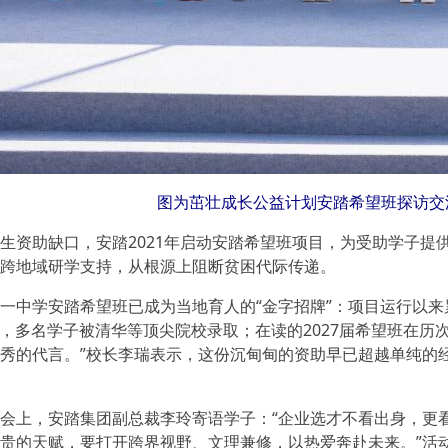
图为茁壮成长公益计划安踏希望班探访交
助缺口，安踏2021年启动安踏希望班项目，为受助学子提供高
跨地域研学支持，从根源上阻断贫困代际传递。
学安踏希望班已成为当地育人的“金字招牌”：项目运行以来累
%，多名学子被清华等顶尖院校录取；在读的2027届希望班在历
秀的代言。”校长李瑞表示，这份沉甸甸的资助早已超越单纯的
上，安踏集团副总裁李玲寄语学子：“企业选才不看出身，更看
贵的天赋，要打开跨界视野、文理兼修，以热爱奔赴未来。”活