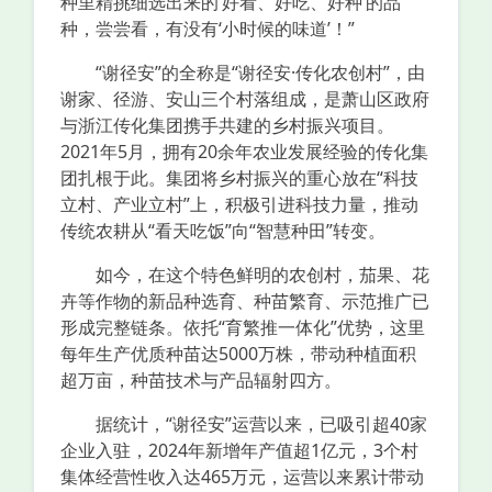
种里精挑细选出来的‘好看、好吃、好种’的品
种，尝尝看，有没有‘小时候的味道’！”
“谢径安”的全称是“谢径安·传化农创村”，由
谢家、径游、安山三个村落组成，是萧山区政府
与浙江传化集团携手共建的乡村振兴项目。
2021年5月，拥有20余年农业发展经验的传化集
团扎根于此。集团将乡村振兴的重心放在“科技
立村、产业立村”上，积极引进科技力量，推动
传统农耕从“看天吃饭”向“智慧种田”转变。
如今，在这个特色鲜明的农创村，茄果、花
卉等作物的新品种选育、种苗繁育、示范推广已
形成完整链条。依托“育繁推一体化”优势，这里
每年生产优质种苗达5000万株，带动种植面积
超万亩，种苗技术与产品辐射四方。
据统计，“谢径安”运营以来，已吸引超40家
企业入驻，2024年新增年产值超1亿元，3个村
集体经营性收入达465万元，运营以来累计带动