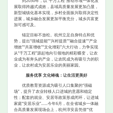
到2030年，以“千万工程”推动市域一体化发
展取得跨越式成效，县域高质量发展更加凸显，
新型城镇化基本实现，乡村全面振兴取得决定性
进展，城乡融合发展更加平衡充分，城乡共富更
加可感可及。
锚定目标不放松。杭州立足自身特点和优
势，提出“强城提能”“兴村提质”“融合提速”“产业
增效”“共富增收”“文化增彩”六大行动，力争实现
从“千万工程”源起地向引领地的精彩蝶变，让农
业成为有奔头的产业，让农民成为有吸引力的职
业，让农村成为安居乐业的美丽家园。
服务优享 文化铸魂：让生活更美好
优质教育资源成为吸引人口集聚的“强磁
场”，提升了农业转移人口进城的意愿和稳定
性；配套的就业、安居等政策形成闭环，让进城
家庭“安居乐业”……今年6月，在全省城乡一体融
合高质量发展现场会上，杭州淳安县凭借“‘优