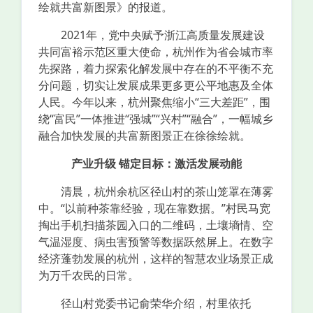
绘就共富新图景》的报道。
2021年，党中央赋予浙江高质量发展建设
共同富裕示范区重大使命，杭州作为省会城市率
先探路，着力探索化解发展中存在的不平衡不充
分问题，切实让发展成果更多更公平地惠及全体
人民。今年以来，杭州聚焦缩小“三大差距”，围
绕“富民”一体推进“强城”“兴村”“融合”，一幅城乡
融合加快发展的共富新图景正在徐徐绘就。
产业升级 锚定目标：激活发展动能
清晨，杭州余杭区径山村的茶山笼罩在薄雾
中。“以前种茶靠经验，现在靠数据。”村民马宽
掏出手机扫描茶园入口的二维码，土壤墒情、空
气温湿度、病虫害预警等数据跃然屏上。在数字
经济蓬勃发展的杭州，这样的智慧农业场景正成
为万千农民的日常。
径山村党委书记俞荣华介绍，村里依托