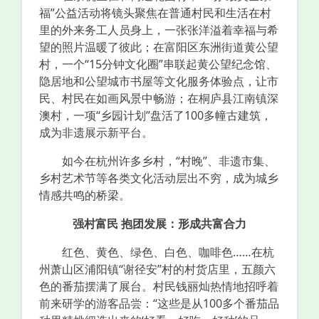
福”公益活动将镜头聚焦在普通村民和生活在村
里的外来务工人员身上，一张张洋溢着幸福与希
望的照片温暖了彼此；在富阳区东洲街道黄公望
村，一个“15分钟文化圈”串联起黄公望纪念馆、
隐居地和公望城市书屋等文化服务体验点，让市
民、村民在如画风景中畅游；在桐庐县江南镇深
澳村，一项“乡园计划”盘活了100多幢古建筑，
成为非遗展示新平台。
如今在杭州许多乡村，“村晚”、非遗市集、
乡村艺术节等各类文化活动层出不穷，成为城乡
情感共鸣的桥梁。
强村富民 抱团发展：形成共富合力
红色、黄色、绿色、白色、咖啡色……在杭
州萧山区浦阳镇“谢径安”村的村货店里，五颜六
色的番茄摆满了展台。村民钱丽灿热情地招呼着
前来研学的游客品尝：“这些是从100多个番茄品