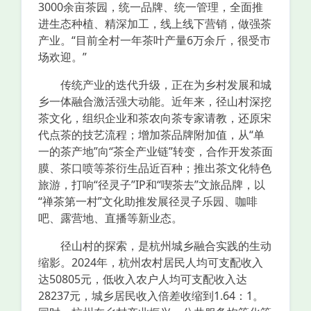
3000余亩茶园，统一品牌、统一管理，全面推
进生态种植、精深加工，线上线下营销，做强茶
产业。“目前全村一年茶叶产量6万余斤，很受市
场欢迎。”
传统产业的迭代升级，正在为乡村发展和城
乡一体融合激活强大动能。近年来，径山村深挖
茶文化，组织企业和茶农向茶专家请教，还原宋
代点茶的技艺流程；增加茶品牌附加值，从“单
一的茶产地”向“茶全产业链”转变，合作开发茶面
膜、茶口喷等茶衍生品近百种；推出茶文化特色
旅游，打响“径灵子”IP和“喫茶去”文旅品牌，以
“禅茶第一村”文化助推发展径灵子乐园、咖啡
吧、露营地、直播等新业态。
径山村的探索，是杭州城乡融合实践的生动
缩影。2024年，杭州农村居民人均可支配收入
达50805元，低收入农户人均可支配收入达
28237元，城乡居民收入倍差收缩到1.64：1。