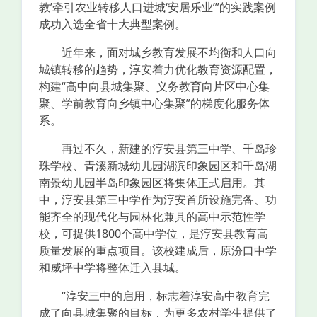
教’牵引农业转移人口进城‘安居乐业’”的实践案例
成功入选全省十大典型案例。
近年来，面对城乡教育发展不均衡和人口向
城镇转移的趋势，淳安着力优化教育资源配置，
构建“高中向县城集聚、义务教育向片区中心集
聚、学前教育向乡镇中心集聚”的梯度化服务体
系。
再过不久，新建的淳安县第三中学、千岛珍
珠学校、青溪新城幼儿园湖滨印象园区和千岛湖
南景幼儿园半岛印象园区将集体正式启用。其
中，淳安县第三中学作为淳安首所设施完备、功
能齐全的现代化与园林化兼具的高中示范性学
校，可提供1800个高中学位，是淳安县教育高
质量发展的重点项目。该校建成后，原汾口中学
和威坪中学将整体迁入县城。
“淳安三中的启用，标志着淳安高中教育完
成了向县城集聚的目标，为更多农村学生提供了