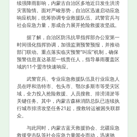
续强降雨影响，内蒙古自治区多地近日发生洪涝
灾害险情。面对严峻形势，自治区迅速启动应急
响应机制，统筹协调专业救援队伍、武警官兵与
社会应急力量，形成合力展开抢险救援攻坚战。
据了解，自治区防汛抗旱指挥部办公室第一
时间强化指挥协调，加强监测预警预报，并推动
部门联动。重点落实临灾预警“叫应”机制，确保
预警信息直达基层一线责任人，指导暴雨覆盖区
域的11个盟市快速响应。
武警官兵、专业应急救援队伍及行业应急人
员在呼和浩特市、包头市、鄂尔多斯市等受灾区
域，全力投入抢险救援、人员搜救、排涝清淤等
关键任务。其中，内蒙古森林消防总队已连续执
行城市排涝攻坚任务21起，搜救转运被困失联群
众。
与此同时，内蒙古蓝天救援协会、北疆应急
救援突击队等社会应急力量闻令而动，迅速驰