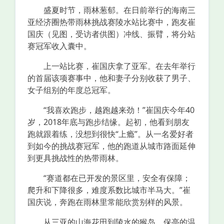
盛夏时节，雨林葱郁。在日前举行的海南三
亚经济圈热带雨林挑战赛陵水站比赛中，跑友崔
国庆（见图，受访者供图）冲线、振臂，将分站
赛冠军收入囊中。
上一站比赛，崔国庆拿了亚军。在去年举行
的首届该项赛事中，他和妻子分别收获了男子、
女子组别的年度总冠军。
“我喜欢跑步，越跑越来劲！”崔国庆今年40
岁，2018年底与跑步结缘。起初，他看到朋友
跑就跟着练，没想到很快“上瘾”。从一名爱好者
到如今的挑战赛冠军，他的跑道从城市路面延伸
到更具挑战性的热带雨林。
“赛道都在已开发的景区里，安全有保障；
爬升和下降很多，难度系数比城市半马大。”崔
国庆说，奔跑在雨林里常能欣赏别样的风景。
从三亚的山海花田到陵水的猴岛、保亭的温