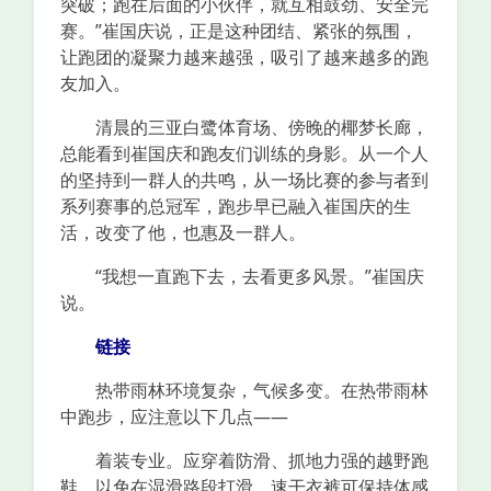
突破；跑在后面的小伙伴，就互相鼓劲、安全完
赛。”崔国庆说，正是这种团结、紧张的氛围，
让跑团的凝聚力越来越强，吸引了越来越多的跑
友加入。
清晨的三亚白鹭体育场、傍晚的椰梦长廊，
总能看到崔国庆和跑友们训练的身影。从一个人
的坚持到一群人的共鸣，从一场比赛的参与者到
系列赛事的总冠军，跑步早已融入崔国庆的生
活，改变了他，也惠及一群人。
“我想一直跑下去，去看更多风景。”崔国庆
说。
链接
热带雨林环境复杂，气候多变。在热带雨林
中跑步，应注意以下几点——
着装专业。应穿着防滑、抓地力强的越野跑
鞋，以免在湿滑路段打滑。速干衣裤可保持体感