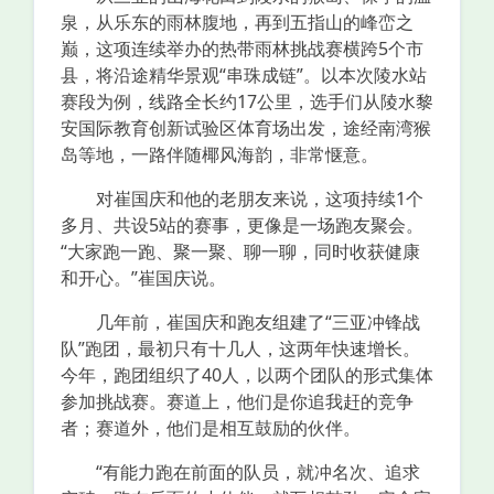
泉，从乐东的雨林腹地，再到五指山的峰峦之
巅，这项连续举办的热带雨林挑战赛横跨5个市
县，将沿途精华景观“串珠成链”。以本次陵水站
赛段为例，线路全长约17公里，选手们从陵水黎
安国际教育创新试验区体育场出发，途经南湾猴
岛等地，一路伴随椰风海韵，非常惬意。
对崔国庆和他的老朋友来说，这项持续1个
多月、共设5站的赛事，更像是一场跑友聚会。
“大家跑一跑、聚一聚、聊一聊，同时收获健康
和开心。”崔国庆说。
几年前，崔国庆和跑友组建了“三亚冲锋战
队”跑团，最初只有十几人，这两年快速增长。
今年，跑团组织了40人，以两个团队的形式集体
参加挑战赛。赛道上，他们是你追我赶的竞争
者；赛道外，他们是相互鼓励的伙伴。
“有能力跑在前面的队员，就冲名次、追求