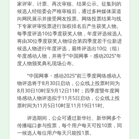
家评审、计票、再次审核、结果公示。征集到的
候选人经组委会严格审核后，通过多种媒体渠道
向网民展示并接受网友投票。网络投票结果与线
下专家评审投票进行加权排名后产生获奖人物。
每季度评选10位季度获奖人物，年度评选候选人
将由30位季度获奖人物综合第四季度若干位新进
候选人物进行年度评选，最终评选出10位（组）
年度感动人物，并将于“中国网事・感动2025”年
度人物颁奖典礼现场公布。
“中国网事・感动2025”前三季度网络感动人
物评选将于8月30日启动，公众线上投票时间为
8月30日10时至9月12日11时；四季度暨年度网
络感动人物评选拟于11月5日启动，公众线上投
票时间为11月5日10时至11月19日11时。​
评选期间，公众可通过新华社、新华网多个
传播端口参与投票，每个用户每天可投10票，同
一候选人每位用户每天只能投1票。​