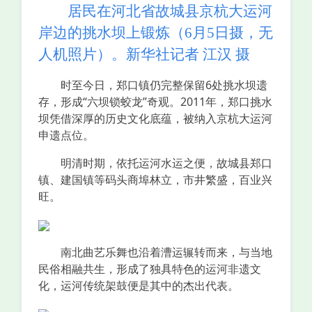
居民在河北省故城县京杭大运河
岸边的挑水坝上锻炼（6月5日摄，无
人机照片）。新华社记者 江汉 摄
时至今日，郑口镇仍完整保留6处挑水坝遗
存，形成“六坝锁蛟龙”奇观。2011年，郑口挑水
坝凭借深厚的历史文化底蕴，被纳入京杭大运河
申遗点位。
明清时期，依托运河水运之便，故城县郑口
镇、建国镇等码头商埠林立，市井繁盛，百业兴
旺。
南北曲艺乐舞也沿着漕运辗转而来，与当地
民俗相融共生，形成了独具特色的运河非遗文
化，运河传统架鼓便是其中的杰出代表。