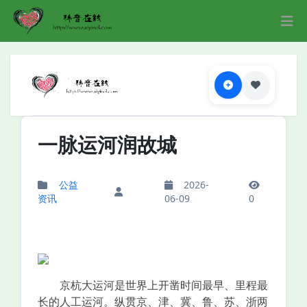
一脉运河润故城
公益
2026-
资讯
06-09
0
京杭大运河是世界上开凿时间最早、里程最
长的人工运河。纵贯京、津、冀、鲁、苏、浙两