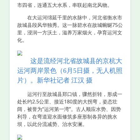
市四省，连通五大水系，串联起南北风物。
在大运河绵延千里的水脉中，河北省衡水市
故城县段风华独秀。这一脉碧水在故城蜿蜒75公
里，浸润一方沃土，滋养万家烟火，孕育运河文
化。
这是流经河北省故城县的京杭大
运河两岸景色（6月5日摄，无人机照
片）。新华社记者 江汉 摄
运河行至故城县郑口镇，骤然折转，形成一
处长约2.5公里、接近180度的大拐弯，姿态壮
阔，被誉为“运河第一湾”。古人顺应水势、因势
利导，在弯道迎水面修筑多座形制各异的挑水
坝，以此分流减势、治水安澜。