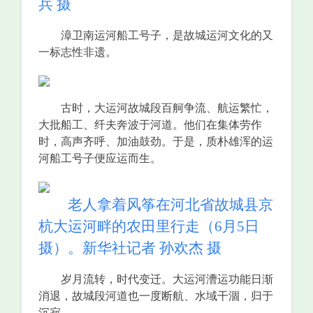
兵 摄
漳卫南运河船工号子，是故城运河文化的又
一标志性非遗。
古时，大运河故城段百舸争流、航运繁忙，
大批船工、纤夫奔波于河道。他们在集体劳作
时，高声齐呼、加油鼓劲。于是，质朴雄浑的运
河船工号子便应运而生。
老人拿着风筝在河北省故城县京
杭大运河畔的农田里行走（6月5日
摄）。新华社记者 孙欢杰 摄
岁月流转，时代变迁。大运河漕运功能日渐
消退，故城段河道也一度断航、水域干涸，归于
沉寂。