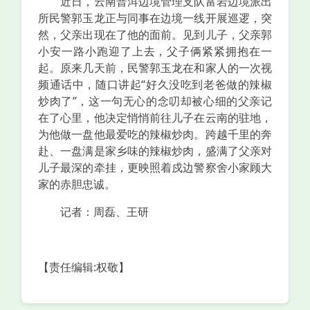
近日，云南普洱边境管理支队富岩边境派出
所民警郭玉龙正与同事在边境一线开展巡逻，突
然，父亲出现在了他的面前。见到儿子，父亲郭
小安一路小跑迎了上去，父子俩紧紧拥抱在一
起。原来几天前，民警郭玉龙在和家人的一次视
频通话中，随口讲起“好久没吃到老爸做的辣椒
炒肉了”，这一句无心的念叨却被心细的父亲记
在了心里，他决定悄悄前往儿子在云南的驻地，
为他做一盘他最爱吃的辣椒炒肉。跨越千里的奔
赴、一盘满是家乡味的辣椒炒肉，盛满了父亲对
儿子最深的牵挂，更映照着戍边警察舍小家顾大
家的赤胆忠诚。
记者：周磊、王研
【责任编辑:权敬】