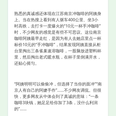
熟悉的真诚感还体现在江苏南京冲咖啡的阿姨身
上。当在热搜上看到有人驱车400公里、坐3小
时高铁，去打卡一度爆火的“10元一杯手冲咖啡”
时，不少网友的感觉是有些不可思议。这位南京
咖啡阿姨最早走红，是因为有人去她店里点一杯
标价10元的“手冲咖啡”，结果发现阿姨直接从柜
台里掏出三条雀巢速溶咖啡，一股脑放进塑料杯
里，然后掏出老式暖水瓶，在杯子里倒满开水，
还贴心摇匀。
“阿姨明明可以偷偷冲，但选择了当你的面冲”“南
京人有自己的阿嬷手作”……不少网友调侃。但很
快，更多网友从中体会到了真诚的意味：“一条
咖啡3块钱，她足足给你加了3条，没什么利润
的”……