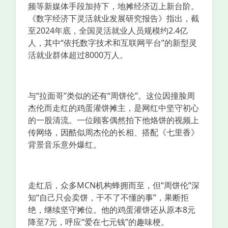
频等新媒体手段加持下，地摊经济迈上新台阶。
《数字经济下灵活就业发展研究报告》指出，截
至2024年底，全国灵活就业人员规模约2.4亿
人，其中“依托数字技术和互联网平台”的新型灵
活就业群体超过8000万人。
与“拉面哥”类似的还有“周饼伦”。这位因撞脸周
杰伦而走红的鸡蛋灌饼摊主，是网红中坚守初心
的一股清流。一位顾客偶然拍下他烙饼的视频上
传网络，因酷似周杰伦的长相、搭配《七里香》
背景音乐意外爆红。
走红后，众多MCN机构蜂拥而至，但“周饼伦”深
知“自己只会卖饼，干不了不懂的事”，果断拒
绝，继续坚守摊位。他的鸡蛋灌饼还从原本8元
降至7元，呼应“爱在七元钱”的趣味梗。