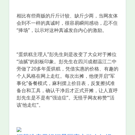
相比有些商贩的斤斤计较、缺斤少两，当网友体
会到不一样的真诚时，很容易瞬间感动，忍不住
“捧场”，以示对这种真诚发自内心的激励。
“蛋烘糕主理人”彭先生则是改变了大众对于摊位
“油腻”的刻板印象。彭先生在四川成都温江二中
旁做了20多年蛋烘糕，凭借实惠的价格、有趣的
个人风格在网上走红。每次出摊，他便开启“军
事化”备餐模式，麻利摆上价目表，反复擦拭准
备台和工具，确认干净后才正式开摊，让人直呼
彭先生是不是有“强迫症”。无怪乎网友称赞“‘活
该’他走红”。