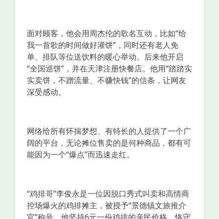
面对顾客，他会用周杰伦的歌名互动，比如“给
我一首歌的时间做好灌饼”，同时还有老人免
单、排队等位送饮料的暖心举动。后来他开启
“全国巡饼”，并在天津注册快餐店。他用“踏踏实
实卖饼，不蹭流量、不赚快钱”的信条，让网友
深受感动。
网络给所有怀揣梦想、有特长的人提供了一个广
阔的平台，无论摊位售卖的是何种商品，都有可
能因为一个“爆点”而迅速走红。
“鸡排哥”李俊永是一位因脱口秀式叫卖和高情商
控场爆火的鸡排摊主，被授予“景德镇文旅推介
官”称号。他坚持6元一份鸡排的亲民价格，恪守