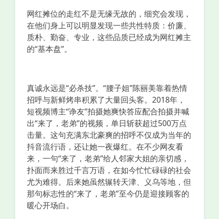
网红摊位的走红不是无缘无故的，细究会发现，
在他们身上可以明显发现一些共性特质：价廉、
质朴、勤奋、专业，这些品质已经成为网红摊主
的“基本盘”。
真诚永远是“必杀技”。“腰子姐”陈丽美靠着热情
招呼与新鲜烤串积累了大量回头客。2018年，
短视频博主“诤友”拍摄她爽快答应配合拍摄并喊
出“来了，老弟”的视频，单日斩获超过500万点
击量。这句充满东北豪爽的招呼不仅成为当年的
抖音流行语，还让她一夜爆红。在不少网友看
来，一句“来了，老弟”给人邻家大姐的亲切感，
扑面而来胜过千言万语，在如今忙忙碌碌的社会
尤为难得。后来她虽然辗转天津、义乌等地，但
那句标志性的“来了，老弟”至今仍是迎接顾客的
暖心开场白。