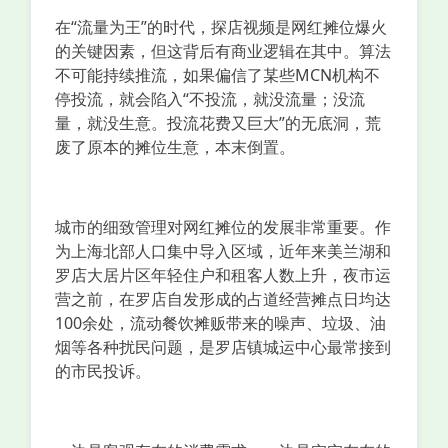
在“流量为王”的时代，探店视频是网红摊位爆火
的关键因素，但这背后有商业逻辑在其中。算法
不可能持续推流，如果偏信了某些MCN机构不
停投流，就会陷入“不投流，就没流量；没流
量，就没生意。投流花费又巨大”的无底洞，荒
废了原本的摊位生意，本末倒置。
城市的细致管理对网红摊位的发展非常重要。作
为上海北部人口集中导入区域，近年来美兰湖和
罗店大居片区年轻住户和租客人数上升，夜市运
营之前，在罗店自发形成的占道经营摊点日均达
100余处，流动餐饮摊贩带来的噪声、垃圾、油
烟等各种扰民问题，是罗店镇城运中心最常接到
的市民投诉。